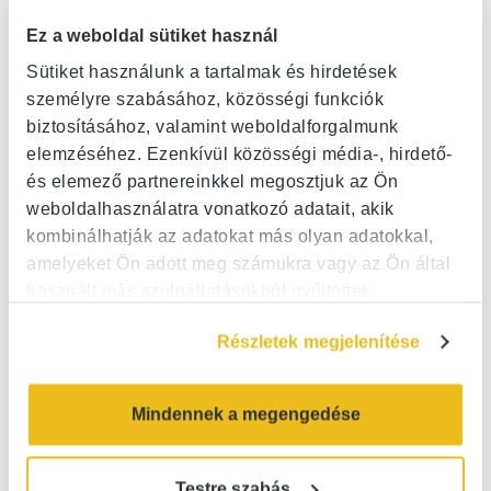
Ez a weboldal sütiket használ
Sütiket használunk a tartalmak és hirdetések
személyre szabásához, közösségi funkciók
biztosításához, valamint weboldalforgalmunk
elemzéséhez. Ezenkívül közösségi média-, hirdető-
és elemező partnereinkkel megosztjuk az Ön
weboldalhasználatra vonatkozó adatait, akik
kombinálhatják az adatokat más olyan adatokkal,
amelyeket Ön adott meg számukra vagy az Ön által
használt más szolgáltatásokból gyűjtöttek.
Részletek megjelenítése
Mindennek a megengedése
Testre szabás