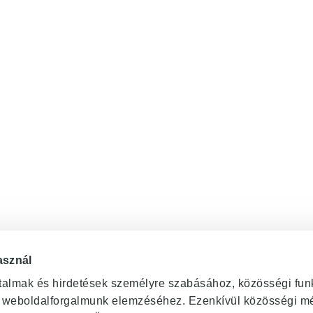
asznál
rtalmak és hirdetések személyre szabásához, közösségi fun
t weboldalforgalmunk elemzéséhez. Ezenkívül közösségi méd