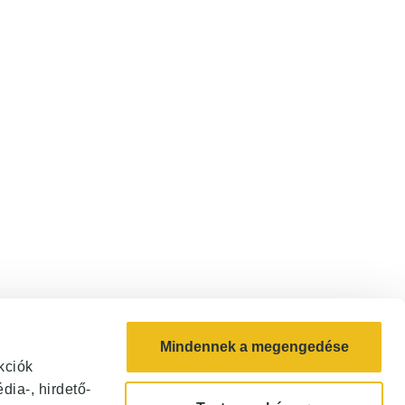
Mindennek a megengedése
kciók
ia-, hirdető-