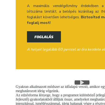
A maximális vendégélmény érdekében a 
létszáma limitált, a belépés kizárólag az 
foglalást követően lehetséges.
Biztosítsd m
foglalj most!
FOGLALÁS
A helyet legalább 60 perccel az óra kezdete 
Gyakran alkalmazott módszer az időalapú verzió, amikor egy
meghatározott ideig végzünk.
Az edzésforma lényege, hogy a programot különböző jellegű 
fejlesztő) gyakorlatokból állítjuk össze, amelyeket meghatár
intenzitással, ismétlésszámmal, ideig hajtanak végre a részt