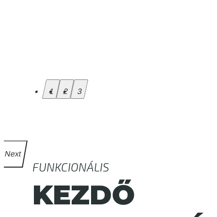
1
2
3
Next
FUNKCIONÁLIS
KEZDŐ