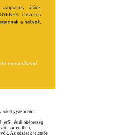
csoportos óráink
INGYENES, előzetes
agadnak a helyet,
előtt lemondhatod
 adott gyakorlatot
(erő-, és állóképesség
ozott sorrendben,
vevők. Az edzések jelentős