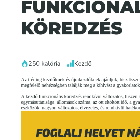
FUNKCIONÁL
KÖREDZÉS
250 kalória
Kezdő
Az tréning kezdőknek és újrakezdőknek ajánljuk, hisz összet
megfelelő nehézségben találják meg a kihívást a gyakorlato
A kezdő funkcionális köredzés rendkívül változatos, hiszen
egymásutánisága, állomások száma, az ott eltöltött idő, a gya
eszközök, nagyon változatos, élvezetes, és rendkívül haték
FOGLALJ HELYET N