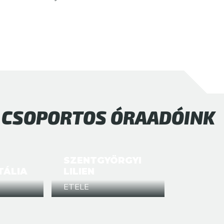
CSOPORTOS ÓRAADÓINK
SZENTGYÖRGYI
TÁLIA
LILIEN
ETELE