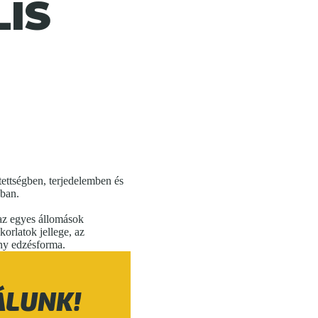
IS
ettségben, terjedelemben és
kban.
 az egyes állomások
korlatok jellege, az
ony edzésforma.
ÁLUNK!