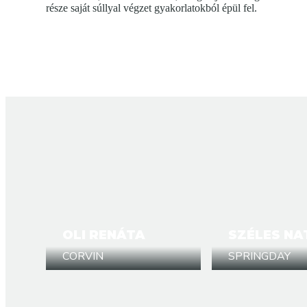
része saját súllyal végzet gyakorlatokból épül fel.
OLI RENÁTA
SZÉLES NA
CORVIN
SPRINGDAY