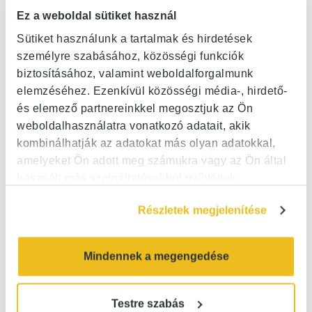
Ez a weboldal sütiket használ
Sütiket használunk a tartalmak és hirdetések
személyre szabásához, közösségi funkciók
biztosításához, valamint weboldalforgalmunk
elemzéséhez. Ezenkívül közösségi média-, hirdető-
és elemező partnereinkkel megosztjuk az Ön
weboldalhasználatra vonatkozó adatait, akik
kombinálhatják az adatokat más olyan adatokkal,
amelyeket Ön adott meg számukra vagy az Ön által
használt más szolgáltatásokból gyűjtöttek.
Részletek megjelenítése
Mindennek a megengedése
Testre szabás