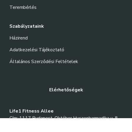
Terembérlés
Szabályzataink
Házirend
Adatkezelési Tájékoztató
Általános Szerződési Feltételek
Elérhetőségek
Life1 Fitness Allee
Cím: 1117 Budapest, Október Huszonharmadika u. 8-
10.