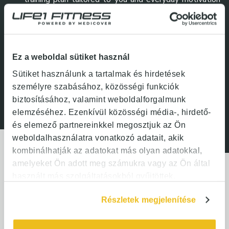
adapted to you!
The most efficient assistance if you want to reach
your fitness goals.
Ez a weboldal sütiket használ
I'M INTERESTED
Sütiket használunk a tartalmak és hirdetések
személyre szabásához, közösségi funkciók
biztosításához, valamint weboldalforgalmunk
elemzéséhez. Ezenkívül közösségi média-, hirdető-
és elemező partnereinkkel megosztjuk az Ön
weboldalhasználatra vonatkozó adatait, akik
kombinálhatják az adatokat más olyan adatokkal,
amelyeket Ön adott meg számukra vagy az Ön által
használt más szolgáltatásokból gyűjtöttek.
GROUP CLASS CATEGORIES
Részletek megjelenítése
Choose from our group classes: