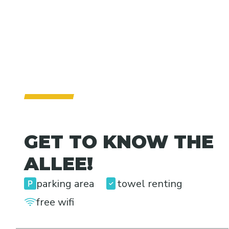
1
2
3
4
GET TO KNOW THE
ALLEE!
parking area
towel renting
free wifi