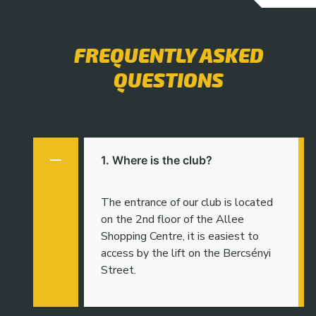
FREQUENTLY ASKED
QUESTIONS
1. Where is the club?
The entrance of our club is located
on the 2nd floor of the Allee
Shopping Centre, it is easiest to
access by the lift on the Bercsényi
Street.