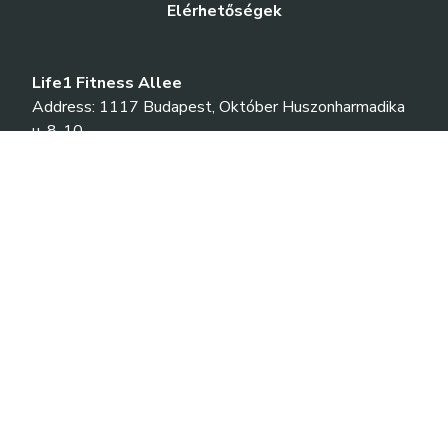
Elérhetőségek
Life1 Fitness Allee
Address: 1117 Budapest, Október Huszonharmadika
u. 8-10.
Phone: +36-70-701-1030
E-mail: sales@life1.hu
Life1 Fitness Nyugati
Address: 1066 Budapest, Nyugati tér 1-2. (II.-
III.emelet)
Phone: +36-70-331-6607
E-mail: sales@life1.hu
Life1 Fitness Corvin
Address: 1082 Budapest, Futó u. 48-50.
Phone: +36-70-422-9457
E-mail: sales@life1.hu