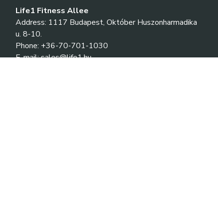
Life1 Fitness Allee
Address: 1117 Budapest, Október Huszonharmadika
u. 8-10.
Phone: +36-70-701-1030
E-mail: sales@life1.hu
Life1 Fitness Nyugati
Address: 1066 Budapest, Nyugati tér 1-2. (II.-
III.emelet)
Phone: +36-70-331-6607
E-mail: sales@life1.hu
Life1 Fitness Corvin
Address: 1082 Budapest, Futó u. 48-50.
Phone: +36-70-422-9457
E-mail: sales@life1.hu
Life1 Fitness Etele