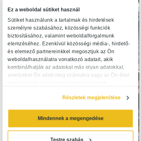
Ez a weboldal sütiket használ
Sütiket használunk a tartalmak és hirdetések
személyre szabásához, közösségi funkciók
biztosításához, valamint weboldalforgalmunk
elemzéséhez. Ezenkívül közösségi média-, hirdető-
és elemező partnereinkkel megosztjuk az Ön
weboldalhasználatra vonatkozó adatait, akik
kombinálhatják az adatokat más olyan adatokkal,
amelyeket Ön adott meg számukra vagy az Ön által
használt más szolgáltatásokból gyűjtöttek.
Részletek megjelenítése
Mindennek a megengedése
Testre szabás