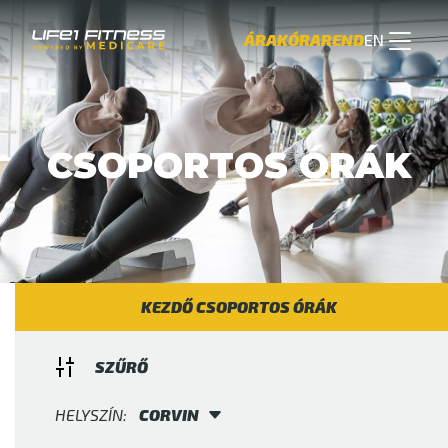
Skip
to
ÁRAK
ÓRAREND
EN
content
CSOPORTOS ÓRÁK
KEZDŐ CSOPORTOS ÓRÁK
SZŰRŐ
HELYSZÍN:
CORVIN