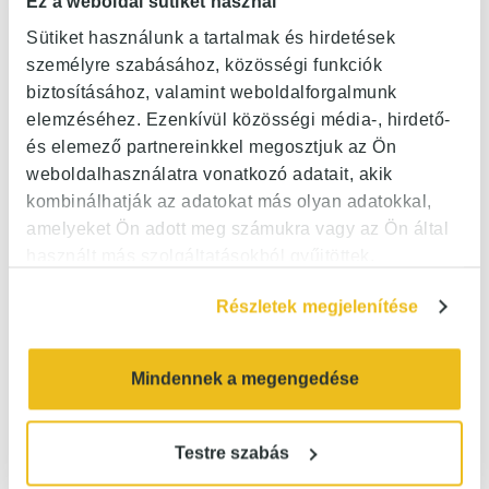
Ez a weboldal sütiket használ
Sütiket használunk a tartalmak és hirdetések
személyre szabásához, közösségi funkciók
STRETCHING
biztosításához, valamint weboldalforgalmunk
elemzéséhez. Ezenkívül közösségi média-, hirdető-
és elemező partnereinkkel megosztjuk az Ön
weboldalhasználatra vonatkozó adatait, akik
kombinálhatják az adatokat más olyan adatokkal,
amelyeket Ön adott meg számukra vagy az Ön által
használt más szolgáltatásokból gyűjtöttek.
Részletek megjelenítése
SZAUNA FELÖNTÉSEK
Mindennek a megengedése
Testre szabás